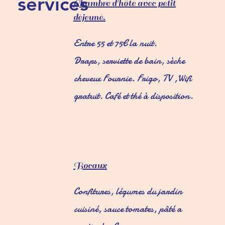
services
Chambre d'hôte avec petit
déjeuné.
Entre 55 et 75€ la nuit.
Draps, serviette de bain, sèche
cheveux Fournie. Frigo, TV ,Wifi
gratuit. Café et thé à disposition.
Bocaux
Confitures, légumes du jardin
cuisiné, sauce tomates, pâté a